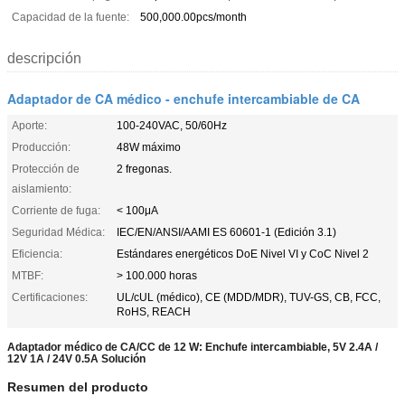
Capacidad de la fuente:
500,000.00pcs/month
descripción
Adaptador de CA médico - enchufe intercambiable de CA
Aporte:
100-240VAC, 50/60Hz
Producción:
48W máximo
Protección de
2 fregonas.
aislamiento:
Corriente de fuga:
< 100μA
Seguridad Médica:
IEC/EN/ANSI/AAMI ES 60601-1 (Edición 3.1)
Eficiencia:
Estándares energéticos DoE Nivel VI y CoC Nivel 2
MTBF:
> 100.000 horas
Certificaciones:
UL/cUL (médico), CE (MDD/MDR), TUV-GS, CB, FCC,
RoHS, REACH
Adaptador médico de CA/CC de 12 W: Enchufe intercambiable, 5V 2.4A /
12V 1A / 24V 0.5A Solución
Resumen del producto