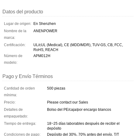
Datos del producto
Lugar de origen:
En Shenzhen
Nombre de la
ANENPOWER
marca:
Certificación:
UL/cUL (Medical), CE (MDD/MDR), TUV-GS, CB, FCC,
RoHS, REACH
Número de
APM012H
modelo:
Pago y Envío Términos
Cantidad de orden
500 piezas
mínima:
Precio:
Please contact our Sales
Detalles de
Bolso del PE/caja/por encargo blancos
empaquetado:
Tiempo de entrega:
18~25 días laborables después de recibir el
depósito
Condiciones de pago:
Depósito del 30%, 70% antes del envío, T/T