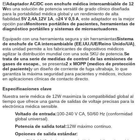
El
Adaptador AC/DC con enchufe médica intercambiable de 12
W
es una solución de potencia versátil de grado clínico diseñada
para la portabilidad médica global y un rendimiento de alta
fiabilidad.
5V 2,4A
,
12V 1A
, o
24 V 0,5 A
, este adaptador es la mejor
opción para
Monitores portátiles de pacientes, herramientas de
diagnóstico portátiles y sistemas de microactuadores
.
Equipado con una herramienta segura y sin herramientas
Sistema
de enchufe de CA intercambiable (EE.UU./UE/Reino Unido/UA)
,
esta unidad permite a los fabricantes de dispositivos médicos
agilizar la distribución mundial con una sola SKU de potencia.
Se
trata de una serie de medidas de control de las emisiones de
gases de escape.
, se presenta
2 x MOPP (medios de protección
del paciente)
y un diseño de corriente de fuga ultrabaja, lo que
garantiza la máxima seguridad para pacientes y médicos, incluso
en aplicaciones clínicas de contacto directo.
Especificaciones clave
Nuestra serie médica de 12W maximiza la compatibilidad global al
tiempo que ofrece una gama de salidas de voltaje precisas para la
electrónica médica sensible.
Voltado de entrada:
100-240 V CA, 50/60 Hz (conformidad
global universal).
Potencia de salida total:
12W máximo continuo.
Opciones de salida estándar: