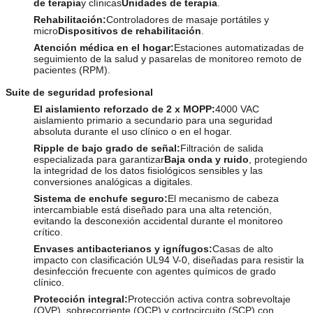
de terapia
y clínicas
Unidades de terapia
.
Rehabilitación:
Controladores de masaje portátiles y
micro
Dispositivos de rehabilitación
.
Atención médica en el hogar:
Estaciones automatizadas de
seguimiento de la salud y pasarelas de monitoreo remoto de
pacientes (RPM).
Suite de seguridad profesional
El aislamiento reforzado de 2 x MOPP:
4000 VAC
aislamiento primario a secundario para una seguridad
absoluta durante el uso clínico o en el hogar.
Ripple de bajo grado de señal:
Filtración de salida
especializada para garantizar
Baja onda y ruido
, protegiendo
la integridad de los datos fisiológicos sensibles y las
conversiones analógicas a digitales.
Sistema de enchufe seguro:
El mecanismo de cabeza
intercambiable está diseñado para una alta retención,
evitando la desconexión accidental durante el monitoreo
crítico.
Envases antibacterianos y ignífugos:
Casas de alto
impacto con clasificación UL94 V-0, diseñadas para resistir la
desinfección frecuente con agentes químicos de grado
clínico.
Protección integral:
Protección activa contra sobrevoltaje
(OVP), sobrecorriente (OCP) y cortocircuito (SCP) con