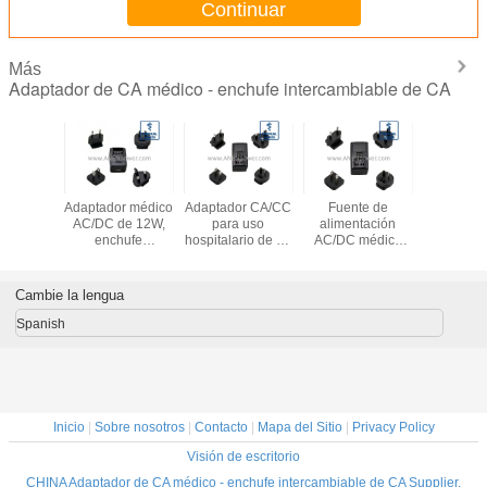
Continuar
Más
Adaptador de CA médico - enchufe intercambiable de CA
r médico
Adaptador médico
Adaptador CA/CC
Fuente de
PD 65W
C de 6W,
AC/DC de 12W,
para uso
alimentación
USB-C Ad
hufe
enchufe
hospitalario de 24
AC/DC médica
AC Mé
mbiable,
intercambiable,
W, enchufe de
aislada de 36 W,
Fuent
0601
aprobado por UL
pared
2×MOPP y
aliment
 5V 1.2A
CE CB, grado
intercambiable,
enchufe
enchu
Cambie la lengua
.5A Baja
médico aislado de
estándar
intercambiable,
intercamb
ga
5V 2.4A / 12V 1A /
IEC60601 de alta
12V 3A / 24V 1.5A
5V 9V 1
Spanish
24V 0.5A
eficiencia, salida
20V Sali
estable de 12 V 2
múltiples 
A/24 V 1 A
Inicio
|
Sobre nosotros
|
Contacto
|
Mapa del Sitio
|
Privacy Policy
Visión de escritorio
CHINA Adaptador de CA médico - enchufe intercambiable de CA Supplier.