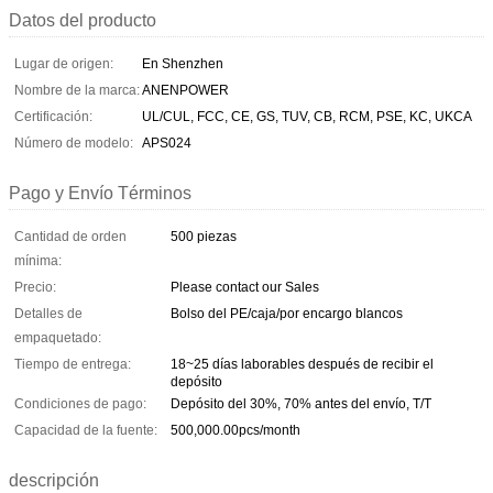
Datos del producto
Lugar de origen:
En Shenzhen
Nombre de la marca:
ANENPOWER
Certificación:
UL/CUL, FCC, CE, GS, TUV, CB, RCM, PSE, KC, UKCA
Número de modelo:
APS024
Pago y Envío Términos
Cantidad de orden
500 piezas
mínima:
Precio:
Please contact our Sales
Detalles de
Bolso del PE/caja/por encargo blancos
empaquetado:
Tiempo de entrega:
18~25 días laborables después de recibir el
depósito
Condiciones de pago:
Depósito del 30%, 70% antes del envío, T/T
Capacidad de la fuente:
500,000.00pcs/month
descripción