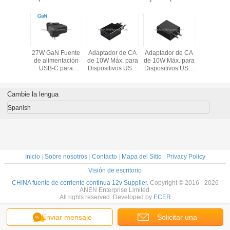
dor de
27W GaN Fuente
Adaptador de CA
Adaptador de CA
Adaptad
e alterna
de alimentación
de 10W Máx. para
de 10W Máx. para
corriente 
N USB-C
USB-C para
Dispositivos USB,
Dispositivos USB,
del palad
pberry Pi
Raspberry Pi 5,
5V 1A / 5V 2A con
5V 1A / 5V 2A con
GaN USB-
 Voltage
5.1V 5A
Diseño Compacto
Diseño Compacto
Raspberry
12V 15V
Adaptador de CA
de Fuente de
de Fuente de
diseño c
Cambie la lengua
nte de
de alta eficiencia
Alimentación
Alimentación
de carga 
tación
Cargador rápido
de la fue
Spanish
de viaje
compacto
alimentac
5.1V
Inicio
|
Sobre nosotros
|
Contacto
|
Mapa del Sitio
|
Privacy Policy
Visión de escritorio
CHINA fuente de corriente continua 12v Supplier.
Copyright © 2016 - 2026
ANEN Enterprise Limited.
All rights reserved. Developed by
ECER
Enviar mensaje
Solicitar una