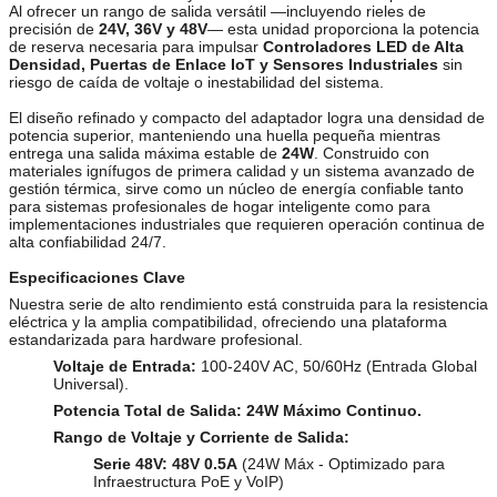
Al ofrecer un rango de salida versátil —incluyendo rieles de
precisión de
24V, 36V y 48V
— esta unidad proporciona la potencia
de reserva necesaria para impulsar
Controladores LED de Alta
Densidad, Puertas de Enlace IoT y Sensores Industriales
sin
riesgo de caída de voltaje o inestabilidad del sistema.
El diseño refinado y compacto del adaptador logra una densidad de
potencia superior, manteniendo una huella pequeña mientras
entrega una salida máxima estable de
24W
. Construido con
materiales ignífugos de primera calidad y un sistema avanzado de
gestión térmica, sirve como un núcleo de energía confiable tanto
para sistemas profesionales de hogar inteligente como para
implementaciones industriales que requieren operación continua de
alta confiabilidad 24/7.
Especificaciones Clave
Nuestra serie de alto rendimiento está construida para la resistencia
eléctrica y la amplia compatibilidad, ofreciendo una plataforma
estandarizada para hardware profesional.
Voltaje de Entrada:
100-240V AC, 50/60Hz (Entrada Global
Universal).
Potencia Total de Salida:
24W Máximo Continuo.
Rango de Voltaje y Corriente de Salida:
Serie 48V:
48V 0.5A
(24W Máx - Optimizado para
Infraestructura PoE y VoIP)