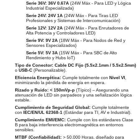
Serie 36V:
36V 0.67A
(24W Máx - Para LED y Lógica
Industrial Especializada)
Serie 24V:
24V 1A
(24W Máx - Para Tiras LED
Profesionales y Sistemas de Intercomunicación)
Serie 12V:
12V 2A
(24W Máx - Para Enrutadores de
Alta Potencia y Controladores LED)
Serie 9V:
9V 2A
(18W Máx - Para Nodos de Red y
Sensores Especializados)
Serie 5V:
5V 3A
(15W Máx - Para SBC de Alto
Rendimiento y Hubs IoT)
Tipo de Conector:
Cable DC Fijo (5.5x2.1mm / 5.5x2.5mm)
o
USB-C
(Personalizable).
Eficiencia Energética:
Cumple totalmente con
Nivel VI
,
minimizando la pérdida de energía en espera.
Rizado y Ruido:
< 150mVp-p
(Típico) – Asegurando una
atenuación de LED sin parpadeos y una señalización lógica
estable.
Cumplimiento de Seguridad Global:
Cumple totalmente
con
IEC/EN/UL 62368-1
(Estándar para TI, AV e Industrial).
Cumplimiento EMI/EMC:
Cumple con los estándares Clase
B para baja interferencia electromagnética en entornos
sensibles.
MTBF (Confiabilidad):
> 50,000 Horas, diseñado para