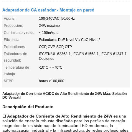
Adaptador de CA estándar - Montaje en pared
Aporte:
100-240VAC, 50/60Hz
Producción:
24W máximo
Corrimiento y ruido:
< 150mVp-p
Eficiencia:
Estándares DoE Nivel VI / CoC Nivel 2
Protecciones:
OCP, OVP, SCP, OTP
Estándares de
IEC/EN/UL 62368-1, IEC/EN 61558-1, IEC/EN 61347-1
Opciones
seguridad:
Temperatura de
-10°C ~ +70°C
trabajo:
MTBF:
horas >100,000
Adaptador de Corriente AC/DC de Alto Rendimiento de 24W Máx: Solución
DC Versátil
Descripción del Producto
El
Adaptador de Corriente de Alto Rendimiento de 24W
es una
solución de energía robusta diseñada para los perfiles de energía
exigentes de los sistemas de iluminación LED modernos, la
automatización industrial y la infraestructura de redes profesionales.