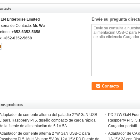
ontacto
Envíe su pregunta direc
EN Enterprise Limited
rsona de Contacto:
Mr. Wu
léfono:
+852-6352-5658
x:
+852-6352-5658
tros productos
Adaptador de corriente alterna del paladio 27W GaN USB-
PD 27W GaN Fuent
C para Raspberry Pi 5, diseño compacto de carga rápida
Raspberry Pi 5, 5.
de la fuente de alimentación de 5.1V 5A
Cargador portátil
Adaptador de corriente alterna 27W GaN USB-C para
Adaptador de CA d
Raspberry Pi 5, Multi Voltage 5V 9V 12V 15V PD Fuente de
1A / 5V 2A con Di