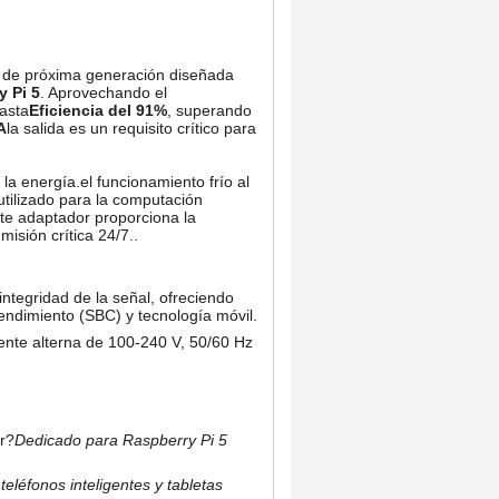
a de próxima generación diseñada
y Pi 5
. Aprovechando el
asta
Eficiencia del 91%
, superando
A
la salida es un requisito crítico para
la energía.el funcionamiento frío al
tilizado para la computación
ste adaptador proporciona la
isión crítica 24/7..
integridad de la señal, ofreciendo
endimiento (SBC) y tecnología móvil.
iente alterna de 100-240 V, 50/60 Hz
r?
Dedicado para Raspberry Pi 5
eléfonos inteligentes y tabletas