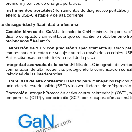
premium y bancos de energía portátiles.
Instrumentos portátiles:
Herramientas de diagnóstico portátiles 
energía USB-C estable y de alta corriente.
te de seguridad y fiabilidad profesional
Gestión térmica del GaN:
La tecnología GaN minimiza la generació
diseño compacto y sin ventilador que se mantiene notablemente fr
prolongados.
5A
el envío.
Calibración de 5,1 V con precisión:
Específicamente ajustado par
compensando la caída de voltaje natural a través de los cables US
Pi 5 reciba exactamente 5.0V a nivel de la placa.
Integridad avanzada de la señal:
El filtrado LC integrado de varia
conmutación de alta frecuencia, protegiendo la comunicación sensi
velocidad de las interferencias.
Estabilidad de alta corriente:
Diseñado para manejar los rápidos pi
unidades de estado sólido (SSD) y los ventiladores de refrigeració
Protección integral:
Protección activa contra sobrevoltaje (OVP), 
temperatura (OTP) y cortocircuito (SCP) con recuperación automátic