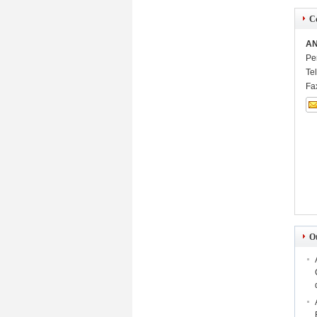
C
AN
Pe
Te
Fa
O