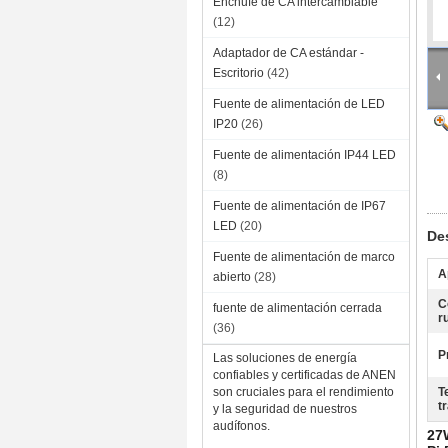
Enchufe de CA intercambiable
(12)
Adaptador de CA estándar -
Escritorio
(42)
Fuente de alimentación de LED
IP20
(26)
Fuente de alimentación IP44 LED
(8)
Fuente de alimentación de IP67
LED
(20)
De
Fuente de alimentación de marco
A
abierto
(28)
C
fuente de alimentación cerrada
r
(36)
P
Las soluciones de energía
confiables y certificadas de ANEN
son cruciales para el rendimiento
T
t
y la seguridad de nuestros
audífonos.
27