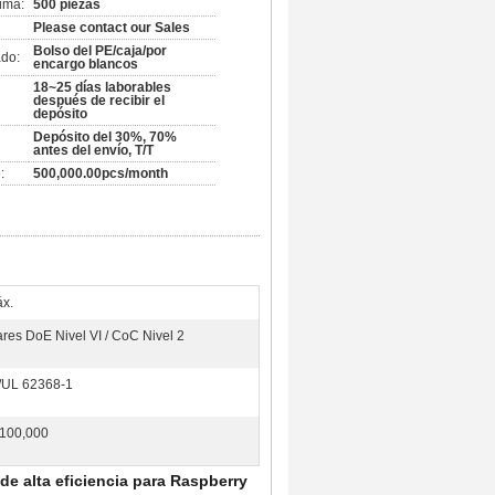
ima:
500 piezas
Please contact our Sales
Bolso del PE/caja/por
do:
encargo blancos
18~25 días laborables
después de recibir el
depósito
Depósito del 30%, 70%
antes del envío, T/T
:
500,000.00pcs/month
x.
res DoE Nivel VI / CoC Nivel 2
/UL 62368-1
>100,000
e alta eficiencia para Raspberry