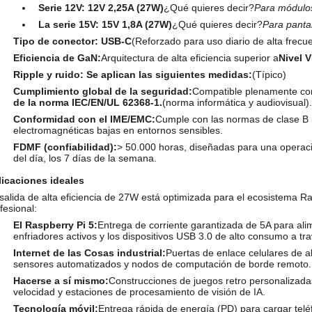
Serie 12V:
12V 2,25A (27W)
¿Qué quieres decir?
Para módulos 
La serie 15V:
15V 1,8A (27W)
¿Qué quieres decir?
Para pantal
Tipo de conector:
USB-C
(Reforzado para uso diario de alta frecue
Eficiencia de GaN:
Arquitectura de alta eficiencia superior a
Nivel V
Ripple y ruido:
Se aplican las siguientes medidas:
(Típico)
Cumplimiento global de la seguridad:
Compatible plenamente co
de la norma IEC/EN/UL 62368-1.
(norma informática y audiovisual).
Conformidad con el IME/EMC:
Cumple con las normas de clase B p
electromagnéticas bajas en entornos sensibles.
FDMF (confiabilidad):
> 50.000 horas, diseñadas para una operació
del día, los 7 días de la semana.
licaciones ideales
salida de alta eficiencia de 27W está optimizada para el ecosistema Ra
fesional:
El Raspberry Pi 5:
Entrega de corriente garantizada de 5A para al
enfriadores activos y los dispositivos USB 3.0 de alto consumo a tra
Internet de las Cosas industrial:
Puertas de enlace celulares de a
sensores automatizados y nodos de computación de borde remoto.
Hacerse a sí mismo:
Construcciones de juegos retro personalizada
velocidad y estaciones de procesamiento de visión de IA.
Tecnología móvil:
Entrega rápida de energía (PD) para cargar teléfo