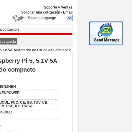
Soporte y Ventas
Solicitar una cotización
-
Email
Select Language
na cotización
Búsqueda
.1V 5A Adaptador de CA de alta eficiencia
berry Pi 5, 5.1V 5A
pido compacto
HENZHEN
NENPOWER
/CUL, FCC, CE, GS, TUV, CB,
CM, PSE, KC, UKCA
PSG027
s: