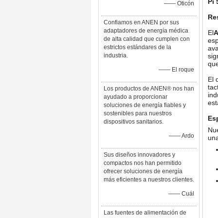
Pi 
—— Oticón
Re
Confiamos en ANEN por sus
adaptadores de energía médica
El
A
de alta calidad que cumplen con
esp
estrictos estándares de la
av
industria.
sig
que
—— El roque
El 
tac
Los productos de ANEN® nos han
ind
ayudado a proporcionar
est
soluciones de energía fiables y
sostenibles para nuestros
Es
dispositivos sanitarios.
Nue
—— Ardo
una
Sus diseños innovadores y
compactos nos han permitido
ofrecer soluciones de energía
más eficientes a nuestros clientes.
—— Cuál
Las fuentes de alimentación de