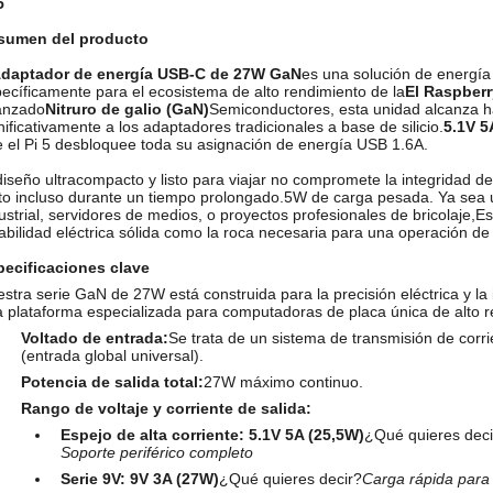
5
sumen del producto
daptador de energía USB-C de 27W GaN
es una solución de energí
ecíficamente para el ecosistema de alto rendimiento de la
El Raspberr
anzado
Nitruro de galio (GaN)
Semiconductores, esta unidad alcanza h
nificativamente a los adaptadores tradicionales a base de silicio.
5.1V 5
 el Pi 5 desbloquee toda su asignación de energía USB 1.6A.
diseño ultracompacto y listo para viajar no compromete la integridad de 
to incluso durante un tiempo prolongado.5W de carga pesada. Ya sea u
ustrial, servidores de medios, o proyectos profesionales de bricolaje,E
abilidad eléctrica sólida como la roca necesaria para una operación de m
pecificaciones clave
stra serie GaN de 27W está construida para la precisión eléctrica y la 
 plataforma especializada para computadoras de placa única de alto r
Voltado de entrada:
Se trata de un sistema de transmisión de corr
(entrada global universal).
Potencia de salida total:
27W máximo continuo.
Rango de voltaje y corriente de salida:
Espejo de alta corriente:
5.1V 5A (25,5W)
¿Qué quieres deci
Soporte periférico completo
Serie 9V:
9V 3A (27W)
¿Qué quieres decir?
Carga rápida para t