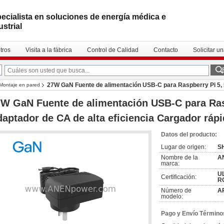
ecialista en soluciones de energía médica e
ustrial
tros
Visita a la fábrica
Control de Calidad
Contacto
Solicitar u
27W GaN Fuente de alimentación USB-C para Raspberry Pi 5, 5
Montaje en pared
W GaN Fuente de alimentación USB-C para Rasp
aptador de CA de alta eficiencia Cargador rá
Datos del producto:
Lugar de origen:
S
Nombre de la
A
marca:
UL
Certificación:
R
Número de
A
modelo:
Pago y Envío Término