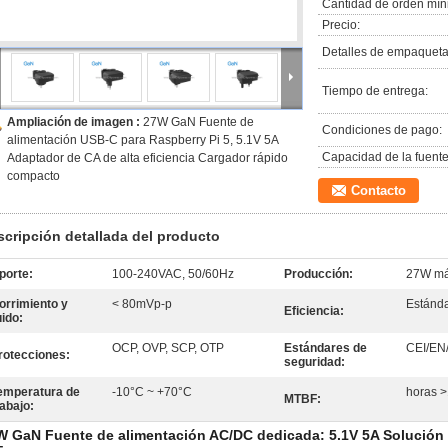
Cantidad de orden mín
Precio:
Detalles de empaqueta
Tiempo de entrega:
Ampliación de imagen :
27W GaN Fuente de
Condiciones de pago:
alimentación USB-C para Raspberry Pi 5, 5.1V 5A
Capacidad de la fuente
Adaptador de CA de alta eficiencia Cargador rápido
compacto
Contacto
scripción detallada del producto
porte:
100-240VAC, 50/60Hz
Producción:
27W má
orrimiento y
< 80mVp-p
Estánda
Eficiencia:
uido:
OCP, OVP, SCP, OTP
Estándares de
CEI/EN
rotecciones:
seguridad:
emperatura de
-10°C ~ +70°C
horas 
MTBF:
rabajo:
W GaN Fuente de alimentación AC/DC dedicada: 5.1V 5A Solución d