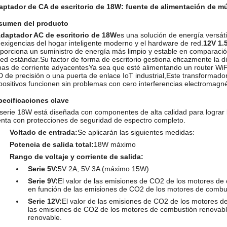
ptador de CA de escritorio de 18W: fuente de alimentación de múl
sumen del producto
daptador AC de escritorio de 18W
es una solución de energía versátil
 exigencias del hogar inteligente moderno y el hardware de red.
12V 1.
porciona un suministro de energía más limpio y estable en comparaci
ed estándar.Su factor de forma de escritorio gestiona eficazmente la di
as de corriente adyacentesYa sea que esté alimentando un router WiFi
 de precisión o una puerta de enlace IoT industrial,Este transformad
positivos funcionen sin problemas con cero interferencias electromagn
pecificaciones clave
serie 18W está diseñada con componentes de alta calidad para lograr la
nta con protecciones de seguridad de espectro completo.
Voltado de entrada:
Se aplicarán las siguientes medidas:
Potencia de salida total:
18W máximo
Rango de voltaje y corriente de salida:
Serie 5V:
5V 2A, 5V 3A (máximo 15W)
Serie 9V:
El valor de las emisiones de CO2 de los motores de
en función de las emisiones de CO2 de los motores de combu
Serie 12V:
El valor de las emisiones de CO2 de los motores d
las emisiones de CO2 de los motores de combustión renovabl
renovable.