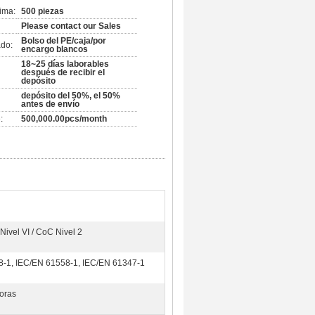
ima:
500 piezas
Please contact our Sales
Bolso del PE/caja/por
do:
encargo blancos
18~25 días laborables
después de recibir el
depósito
depósito del 50%, el 50%
antes de envío
:
500,000.00pcs/month
ivel VI / CoC Nivel 2
-1, IEC/EN 61558-1, IEC/EN 61347-1
oras