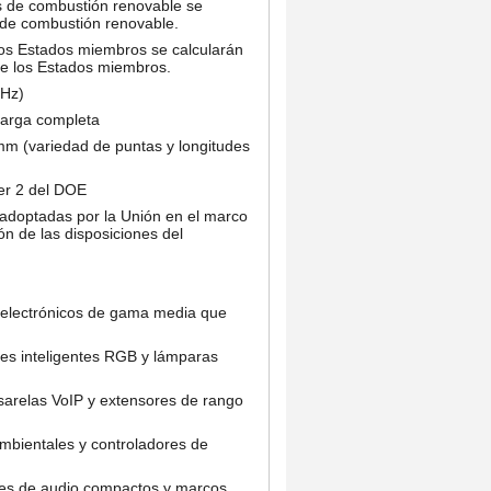
s de combustión renovable se
 de combustión renovable.
los Estados miembros se calcularán
de los Estados miembros.
MHz)
carga completa
m (variedad de puntas y longitudes
ier 2 del DOE
adoptadas por la Unión en el marco
ón de las disposiciones del
s electrónicos de gama media que
es inteligentes RGB y lámparas
sarelas VoIP y extensores de rango
ambientales y controladores de
ores de audio compactos y marcos