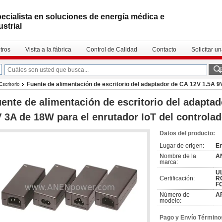
ecialista en soluciones de energía médica e
ustrial
tros
Visita a la fábrica
Control de Calidad
Contacto
Solicitar u
Fuente de alimentación de escritorio del adaptador de CA 12V 1.5A 9
scritorio
ente de alimentación de escritorio del adapta
 3A de 18W para el enrutador IoT del controla
Datos del producto:
Lugar de origen:
E
Nombre de la
A
marca:
UL
Certificación:
RC
F
Número de
A
modelo:
Pago y Envío Término