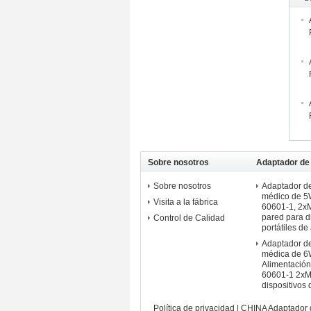
Sobre nosotros
Adaptador de 
médico monta
Sobre nosotros
Adaptador de
médico de 5W
Visita a la fábrica
60601-1, 2x
pared para d
Control de Calidad
portátiles d
Adaptador de
médica de 6
Alimentació
60601-1 2x
dispositivos
Política de privacidad
|
CHINA Adaptador d