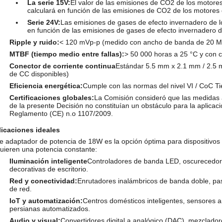
La serie 15V:
El valor de las emisiones de CO2 de los motore
calculará en función de las emisiones de CO2 de los motores
Serie 24V:
Las emisiones de gases de efecto invernadero de 
en función de las emisiones de gases de efecto invernadero 
Ripple y ruido:
< 120 mVp-p (medido con ancho de banda de 20 
MTBF (tiempo medio entre fallas):
> 50 000 horas a 25 °C y con 
Conector de corriente continua
Estándar 5.5 mm x 2.1 mm / 2.5 m
de CC disponibles)
Eficiencia energética:
Cumple con las normas del nivel VI / CoC T
Certificaciones globales:
La Comisión consideró que las medidas 
de la presente Decisión no constituían un obstáculo para la aplicaci
Reglamento (CE) n.o 1107/2009.
licaciones ideales
e adaptador de potencia de 18W es la opción óptima para dispositivo
uieren una potencia constante:
Iluminación inteligente
Controladores de banda LED, oscurecedor
decorativas de escritorio.
Red y conectividad:
Enrutadores inalámbricos de banda doble, pa
de red.
IoT y automatización:
Centros domésticos inteligentes, sensores 
persianas automatizados.
Audio y visual:
Convertidores digital a analógico (DAC), mezclad