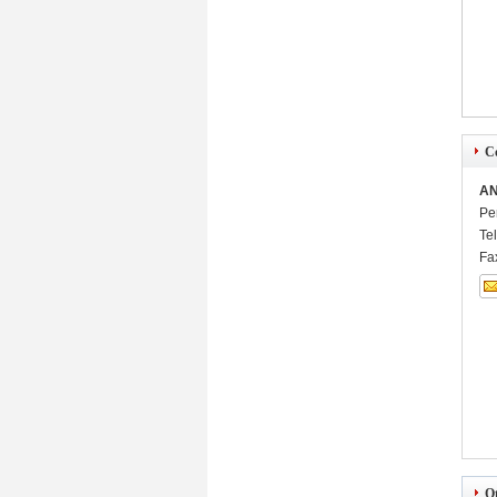
C
AN
Pe
Te
Fa
O