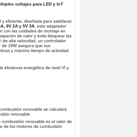
tiples voltajes para LED y IoT
 y eficiente, diseñada para satisfacer
5A, 9V 2A y 5V 3A
, este adaptador
ón con las unidades de montaje en
sipación de calor y evita bloquear las
 de alta velocidad, un controlador
or de 18W asegura que sus
éticas y máximo tiempo de actividad.
 eficiencia energética de nivel VI y
 combustión renovable se calculará
stión renovable.
e combustión renovable es el valor de
e de los motores de combustión