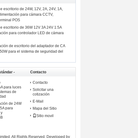
 escritorio de 24W, 12V, 2A, 24V, 1A,
 alimentación para cámara CCTV,
terminal POS
e escritorio de 36W 12V 3A 24V 1.5A
ación para controlador LED de cámara
ción de escritorio del adaptador de CA
50W para el sistema de seguridad del
tándar -
Contacto
e
Contacto
6A para luces
Solicitar una
stemas de
cotización
idad
E-Mail
ación de 24W
.5A para
Mapa del Sitio
 y
Sitio movil
SB
mited. All Rights Reserved. Developed by