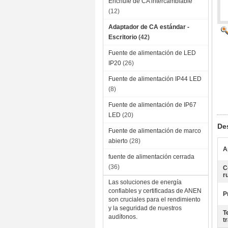
Enchufe de CA intercambiable
(12)
Adaptador de CA estándar -
Escritorio
(42)
Fuente de alimentación de LED
IP20
(26)
Fuente de alimentación IP44 LED
(8)
Fuente de alimentación de IP67
LED
(20)
De
Fuente de alimentación de marco
abierto
(28)
A
fuente de alimentación cerrada
(36)
C
r
Las soluciones de energía
confiables y certificadas de ANEN
P
son cruciales para el rendimiento
y la seguridad de nuestros
T
audífonos.
t