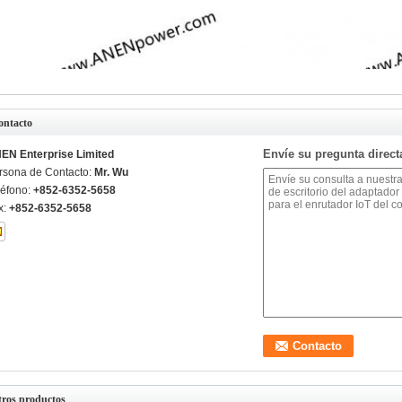
ontacto
Envíe su pregunta direc
EN Enterprise Limited
rsona de Contacto:
Mr. Wu
léfono:
+852-6352-5658
x:
+852-6352-5658
tros productos