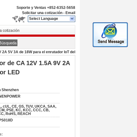
Soporte y Ventas
+852-6352-5658
Solicitar una cotización
-
Email
Select Language
na cotización
Búsqueda
V 2A 5V 3A de 18W para el enrutador IoT del
dor de CA 12V 1.5A 9V 2A
dor LED
n Shenzhen
NENPOWER
, cUL, CE, GS, TUV, UKCA, SAA,
M, PSE, KC, KCC, CCC, CB,
CC, RoHS, REACH
PS018D
s: