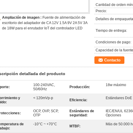
Cantidad de orden mín
Precio:
Ampliación de imagen :
Fuente de alimentación de
Detalles de empaqueta
escritorio del adaptador de CA 12V 1.5A 9V 2A 5V 3A
de 18W para el enrutador IoT del controlador LED
Tiempo de entrega:
Condiciones de pago:
Capacidad de la fuente
Contacto
scripción detallada del producto
100-240VAC,
18w máximo
porte:
Producción:
50/60Hz
orrimiento y
< 120mVp-p
Estándares DoE N
Eficiencia:
uido:
OCP, OVP, SCP,
Estándares de
IEC/EN/UL 62368
rotecciones:
OTP
seguridad:
Opciones
emperatura de
-10°C ~ +70°C
Más de 50.000 h
MTBF:
rabajo: