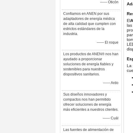
—— Oticón
Ada
Re
Confiamos en ANEN por sus
adaptadores de energía médica
El
A
de alta calidad que cumplen con
las
estrictos estándares de la
pro
industria.
par
tom
—— El roque
LED
dis
Los productos de ANEN® nos han
Es
ayudado a proporcionar
soluciones de energía fiables y
La 
sostenibles para nuestros
cue
dispositivos sanitarios.
—— Ardo
Sus diseños innovadores y
compactos nos han permitido
ofrecer soluciones de energía
más eficientes a nuestros clientes.
—— Cuál
Las fuentes de alimentación de