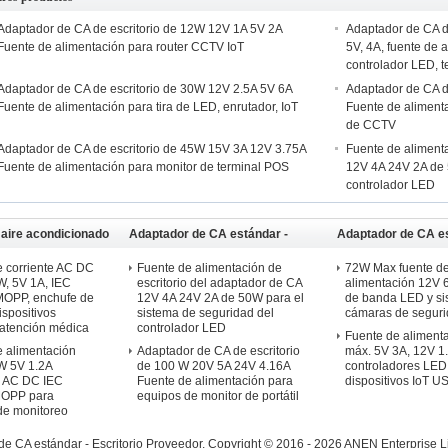
Adaptador de CA de escritorio de 12W 12V 1A 5V 2A
Adaptador de CA de
Fuente de alimentación para router CCTV IoT
5V, 4A, fuente de
controlador LED, 
Adaptador de CA de escritorio de 30W 12V 2.5A 5V 6A
Adaptador de CA d
Fuente de alimentación para tira de LED, enrutador, IoT
Fuente de aliment
de CCTV
Adaptador de CA de escritorio de 45W 15V 3A 12V 3.75A
Fuente de alimenta
Fuente de alimentación para monitor de terminal POS
12V 4A 24V 2A de 
controlador LED
aire acondicionado
Adaptador de CA estándar -
Adaptador de CA es
do en la pared
Escritorio
Montaje en pared
 corriente AC DC
Fuente de alimentación de
72W Max fuente d
, 5V 1A, IEC
escritorio del adaptador de CA
alimentación 12V 
MOPP, enchufe de
12V 4A 24V 2A de 50W para el
de banda LED y si
ispositivos
sistema de seguridad del
cámaras de segur
e atención médica
controlador LED
Fuente de aliment
 alimentación
Adaptador de CA de escritorio
máx. 5V 3A, 12V 1
W 5V 1.2A
de 100 W 20V 5A 24V 4.16A
controladores LED
n AC DC IEC
Fuente de alimentación para
dispositivos IoT U
MOPP para
equipos de monitor de portátil
 de monitoreo
e CA estándar - Escritorio Proveedor.
Copyright © 2016 - 2026 ANEN Enterprise Li