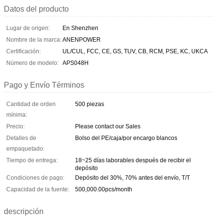
Datos del producto
Lugar de origen:
En Shenzhen
Nombre de la marca:
ANENPOWER
Certificación:
UL/CUL, FCC, CE, GS, TUV, CB, RCM, PSE, KC, UKCA
Número de modelo:
APS048H
Pago y Envío Términos
Cantidad de orden
500 piezas
mínima:
Precio:
Please contact our Sales
Detalles de
Bolso del PE/caja/por encargo blancos
empaquetado:
Tiempo de entrega:
18~25 días laborables después de recibir el
depósito
Condiciones de pago:
Depósito del 30%, 70% antes del envío, T/T
Capacidad de la fuente:
500,000.00pcs/month
descripción