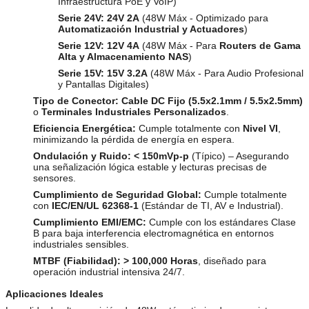
Infraestructura PoE y VoIP)
Serie 24V:
24V 2A
(48W Máx - Optimizado para
Automatización Industrial y Actuadores
)
Serie 12V:
12V 4A
(48W Máx - Para
Routers de Gama
Alta y Almacenamiento NAS
)
Serie 15V:
15V 3.2A
(48W Máx - Para Audio Profesional
y Pantallas Digitales)
Tipo de Conector:
Cable DC Fijo (5.5x2.1mm / 5.5x2.5mm)
o
Terminales Industriales Personalizados
.
Eficiencia Energética:
Cumple totalmente con
Nivel VI
,
minimizando la pérdida de energía en espera.
Ondulación y Ruido:
< 150mVp-p
(Típico) – Asegurando
una señalización lógica estable y lecturas precisas de
sensores.
Cumplimiento de Seguridad Global:
Cumple totalmente
con
IEC/EN/UL 62368-1
(Estándar de TI, AV e Industrial).
Cumplimiento EMI/EMC:
Cumple con los estándares Clase
B para baja interferencia electromagnética en entornos
industriales sensibles.
MTBF (Fiabilidad):
> 100,000 Horas
, diseñado para
operación industrial intensiva 24/7.
Aplicaciones Ideales