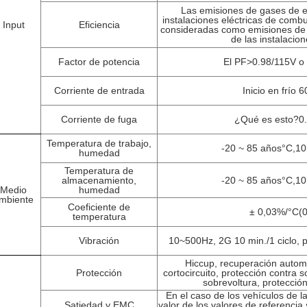
Las emisiones de gases de e
instalaciones eléctricas de comb
Input
Eficiencia
consideradas como emisiones de 
de las instalacion
Factor de potencia
El PF
>
0.98/115V o
Corriente de entrada
Inicio en frío
Corriente de fuga
¿Qué es esto?
0
Temperatura de trabajo,
-20 ~ 85 años
°C,
10
humedad
Temperatura de
almacenamiento,
-20 ~ 85 años
°C,
10
Medio
humedad
mbiente
Coeficiente de
± 0,03%/
°C
(
temperatura
Vibración
10~500Hz, 2G 10 min./1 ciclo, 
Hiccup, recuperación automá
Protección
cortocircuito, protección contra 
sobrevoltura, protecció
En el caso de los vehículos de l
Satiedad y EMC
valor de los valores de referencia 