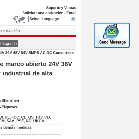
Soporte y Ventas
Solicitar una cotización
-
Email
Select Language
na cotización
Búsqueda
 24V 36V 48V 54V SMPS AC DC Convertidor
e marco abierto 24V 36V
ndustrial de alta
n Shenzhen
NENpower
/CUL, FCC, CE, GS, TUV, CB,
CM, SAA, PSE, KC, UKCA
as demás medidas