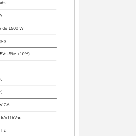
ás:
A
a de 1500 W
p-p
 5V: -5%~+10%)
%
%
%
 V CA
.5A/115Vac
 Hz