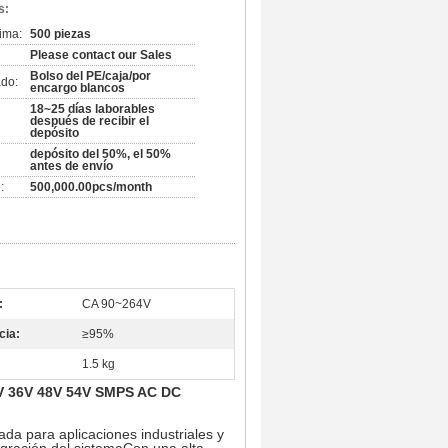
s:
ima:
500 piezas
Please contact our Sales
Bolso del PE/caja/por
do:
encargo blancos
18~25 días laborables
después de recibir el
depósito
depósito del 50%, el 50%
antes de envío
:
500,000.00pcs/month
:
CA 90~264V
cia:
≥95%
1.5 kg
4V 36V 48V 54V SMPS AC DC
da para aplicaciones industriales y