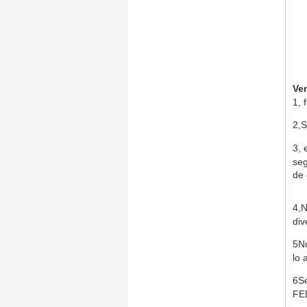
Ve
1, 
2,
S
3, 
seg
de 
4,
N
div
5Nu
lo 
6Se
FED