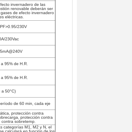
fecto invernadero de las
ustión renovable deberán ser
gases de efecto invernadero
es eléctricas.
 PF
>
0.95/230V
 60A/230Vac
.5mA@240V
 a 95% de H.R.
 a 95% de H.R.
0 a 50
°C
)
período de 60 min, cada eje
tica, protección contra
sobrecarga, protección contra
n contra sobretemp.
as categorías M1, M2 y N, el
se calculará en función de los