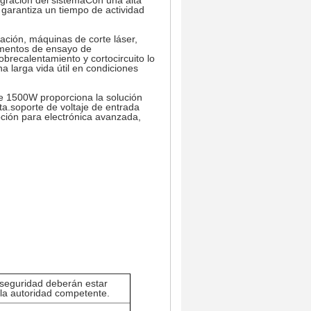
egración del sistemaCon una alta
C garantiza un tiempo de actividad
ación, máquinas de corte láser,
umentos de ensayo de
obrecalentamiento y cortocircuito lo
a larga vida útil en condiciones
de 1500W proporciona la solución
a.soporte de voltaje de entrada
pción para electrónica avanzada,
 seguridad deberán estar
e la autoridad competente.