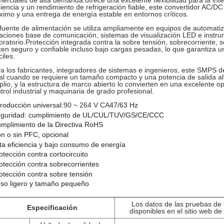
erciales de alta demanda.ofrece una excelente flexibilidad para la int
ciencia y un rendimiento de refrigeración fiable, este convertidor AC/D
imo y una entrega de energía estable en entornos críticos.
fuente de alimentación se utiliza ampliamente en equipos de automatiz
aciones base de comunicación, sistemas de visualización LED e instr
oratorio.Protección integrada contra la sobre tensión, sobrecorriente, s
en seguro y confiable incluso bajo cargas pesadas, lo que garantiza un
ciles.
a los fabricantes, integradores de sistemas e ingenieros, este SMPS 
al cuando se requiere un tamaño compacto y una potencia de salida alt
lio, y la estructura de marco abierto lo convierten en una excelente o
trol industrial y maquinaria de grado profesional.
troducción universal:
90 ~ 264 V CA
47/63 Hz
eguridad: cumplimiento de UL/CUL/TUV/GS/CE/CCC
mplimiento de la Directiva RoHS
n o sin PFC, opcional
lta eficiencia y bajo consumo de energía
otección contra cortocircuito
otección contra sobrecorrientes
otección contra sobre tensión
so ligero y tamaño pequeño
Los datos de las pruebas de
Especificación
disponibles en el sitio web d