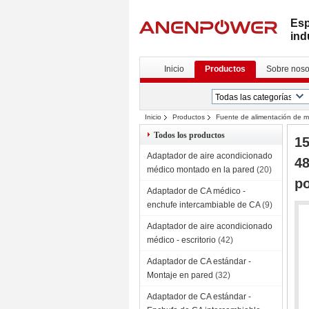
Esp
ind
Inicio
Productos
Sobre noso
Inicio
Productos
Fuente de alimentación de m
Transformador industrial de alta potencia
Todos los productos
15
Adaptador de aire acondicionado
48
médico montado en la pared
(20)
po
Adaptador de CA médico -
enchufe intercambiable de CA
(9)
Adaptador de aire acondicionado
médico - escritorio
(42)
Adaptador de CA estándar -
Montaje en pared
(32)
Adaptador de CA estándar -