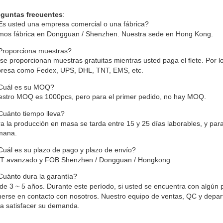
eguntas frecuentes
:
s usted una empresa comercial o una fábrica?
mos fábrica en Dongguan / Shenzhen. Nuestra sede en Hong Kong.
Proporciona muestras?
 se proporcionan muestras gratuitas mientras usted paga el flete. Por l
presa como Fedex, UPS, DHL, TNT, EMS, etc.
Cuál es su MOQ?
stro MOQ es 1000pcs, pero para el primer pedido, no hay MOQ.
uánto tiempo lleva?
a la producción en masa se tarda entre 15 y 25 días laborables, y pa
mana.
uál es su plazo de pago y plazo de envío?
/ T avanzado y FOB Shenzhen / Dongguan / Hongkong
uánto dura la garantía?
de 3 ~ 5 años. Durante este período, si usted se encuentra con algún
erse en contacto con nosotros. Nuestro equipo de ventas, QC y depart
a satisfacer su demanda.