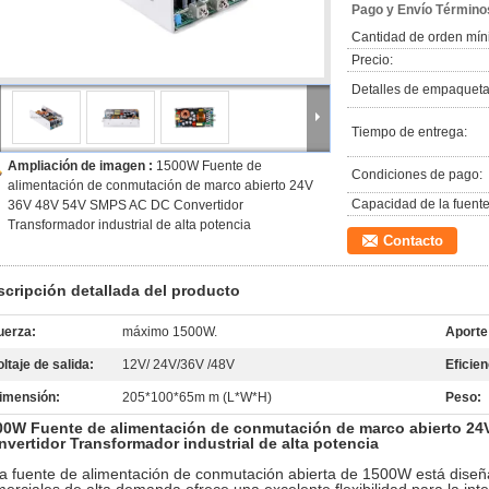
Pago y Envío Término
Cantidad de orden mín
Precio:
Detalles de empaqueta
Tiempo de entrega:
Ampliación de imagen :
1500W Fuente de
Condiciones de pago:
alimentación de conmutación de marco abierto 24V
Capacidad de la fuente
36V 48V 54V SMPS AC DC Convertidor
Transformador industrial de alta potencia
Contacto
scripción detallada del producto
uerza:
máximo 1500W.
Aporte
oltaje de salida:
12V/ 24V/36V /48V
Eficien
imensión:
205*100*65m m (L*W*H)
Peso:
00W Fuente de alimentación de conmutación de marco abierto 2
vertidor Transformador industrial de alta potencia
a fuente de alimentación de conmutación abierta de 1500W está diseña