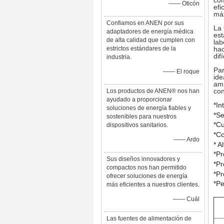
com
—— Oticón
efi
máx
Confiamos en ANEN por sus
La 
adaptadores de energía médica
est
de alta calidad que cumplen con
lab
estrictos estándares de la
hac
difí
industria.
Par
—— El roque
ide
amp
con
Los productos de ANEN® nos han
ayudado a proporcionar
*In
soluciones de energía fiables y
*S
sostenibles para nuestros
*Cu
dispositivos sanitarios.
*Co
—— Ardo
* A
*Pr
Sus diseños innovadores y
*Pr
compactos nos han permitido
*Pr
ofrecer soluciones de energía
*Pe
más eficientes a nuestros clientes.
—— Cuál
Las fuentes de alimentación de