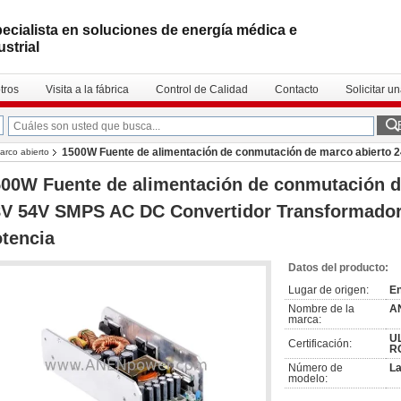
ecialista en soluciones de energía médica e
ustrial
tros
Visita a la fábrica
Control de Calidad
Contacto
Solicitar u
1500W Fuente de alimentación de conmutación de marco abierto
arco abierto
00W Fuente de alimentación de conmutación d
V 54V SMPS AC DC Convertidor Transformador i
tencia
Datos del producto:
Lugar de origen:
E
Nombre de la
A
marca:
UL
Certificación:
R
Número de
L
modelo: