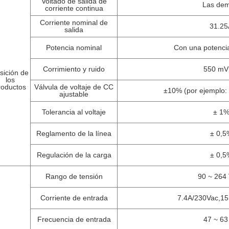
Voltado de salida de
Las dem
corriente continua
Corriente nominal de
31.25
salida
Potencia nominal
Con una potenci
Corrimiento y ruido
550 mV
sición de
los
roductos
Válvula de voltaje de CC
±10% (por ejemplo:
ajustable
Tolerancia al voltaje
± 1
Reglamento de la línea
± 0,5
Regulación de la carga
± 0,5
Rango de tensión
90 ~ 264
Corriente de entrada
7.4A/230Vac,15
Frecuencia de entrada
47 ~ 63