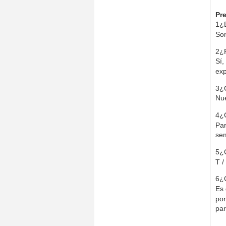
Pr
1¿E
So
2¿
Sí,
ex
3¿
Nue
4¿C
Par
se
5¿C
T 
6¿C
Es 
pon
par