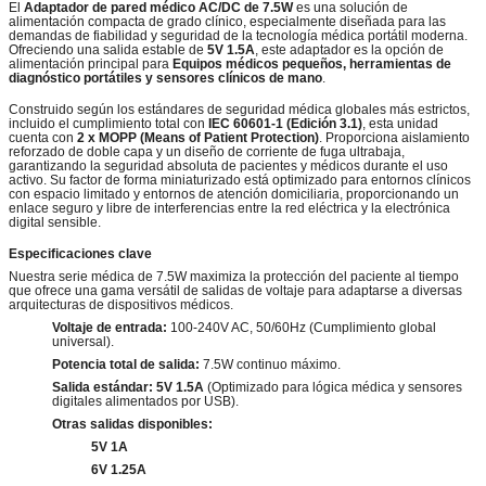
El
Adaptador de pared médico AC/DC de 7.5W
es una solución de
alimentación compacta de grado clínico, especialmente diseñada para las
demandas de fiabilidad y seguridad de la tecnología médica portátil moderna.
Ofreciendo una salida estable de
5V 1.5A
, este adaptador es la opción de
alimentación principal para
Equipos médicos pequeños, herramientas de
diagnóstico portátiles y sensores clínicos de mano
.
Construido según los estándares de seguridad médica globales más estrictos,
incluido el cumplimiento total con
IEC 60601-1 (Edición 3.1)
, esta unidad
cuenta con
2 x MOPP (Means of Patient Protection)
. Proporciona aislamiento
reforzado de doble capa y un diseño de corriente de fuga ultrabaja,
garantizando la seguridad absoluta de pacientes y médicos durante el uso
activo. Su factor de forma miniaturizado está optimizado para entornos clínicos
con espacio limitado y entornos de atención domiciliaria, proporcionando un
enlace seguro y libre de interferencias entre la red eléctrica y la electrónica
digital sensible.
Especificaciones clave
Nuestra serie médica de 7.5W maximiza la protección del paciente al tiempo
que ofrece una gama versátil de salidas de voltaje para adaptarse a diversas
arquitecturas de dispositivos médicos.
Voltaje de entrada:
100-240V AC, 50/60Hz (Cumplimiento global
universal).
Potencia total de salida:
7.5W continuo máximo.
Salida estándar:
5V 1.5A
(Optimizado para lógica médica y sensores
digitales alimentados por USB).
Otras salidas disponibles:
5V 1A
6V 1.25A