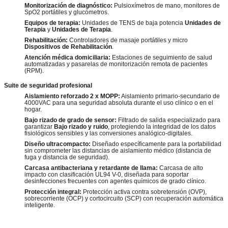
Monitorización de diagnóstico:
Pulsioxímetros de mano, monitores de
SpO2 portátiles y glucómetros.
Equipos de terapia:
Unidades de TENS de baja potencia
Unidades de
Terapia
y
Unidades de Terapia
.
Rehabilitación:
Controladores de masaje portátiles y micro
Dispositivos de Rehabilitación
.
Atención médica domiciliaria:
Estaciones de seguimiento de salud
automatizadas y pasarelas de monitorización remota de pacientes
(RPM).
Suite de seguridad profesional
Aislamiento reforzado 2 x MOPP:
Aislamiento primario-secundario de
4000VAC para una seguridad absoluta durante el uso clínico o en el
hogar.
Bajo rizado de grado de sensor:
Filtrado de salida especializado para
garantizar
Bajo rizado y ruido
, protegiendo la integridad de los datos
fisiológicos sensibles y las conversiones analógico-digitales.
Diseño ultracompacto:
Diseñado específicamente para la portabilidad
sin comprometer las distancias de aislamiento médico (distancia de
fuga y distancia de seguridad).
Carcasa antibacteriana y retardante de llama:
Carcasa de alto
impacto con clasificación UL94 V-0, diseñada para soportar
desinfecciones frecuentes con agentes químicos de grado clínico.
Protección integral:
Protección activa contra sobretensión (OVP),
sobrecorriente (OCP) y cortocircuito (SCP) con recuperación automática
inteligente.