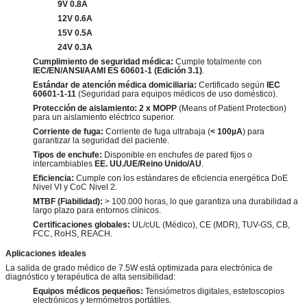
9V 0.8A
12V 0.6A
15V 0.5A
24V 0.3A
Cumplimiento de seguridad médica:
Cumple totalmente con
IEC/EN/ANSI/AAMI ES 60601-1 (Edición 3.1)
.
Estándar de atención médica domiciliaria:
Certificado según
IEC
60601-1-11
(Seguridad para equipos médicos de uso doméstico).
Protección de aislamiento:
2 x MOPP
(Means of Patient Protection)
para un aislamiento eléctrico superior.
Corriente de fuga:
Corriente de fuga ultrabaja (
< 100µA
) para
garantizar la seguridad del paciente.
Tipos de enchufe:
Disponible en enchufes de pared fijos o
intercambiables
EE. UU./UE/Reino Unido/AU
.
Eficiencia:
Cumple con los estándares de eficiencia energética DoE
Nivel VI y CoC Nivel 2.
MTBF (Fiabilidad):
> 100.000 horas, lo que garantiza una durabilidad a
largo plazo para entornos clínicos.
Certificaciones globales:
UL/cUL (Médico), CE (MDR), TUV-GS, CB,
FCC, RoHS, REACH.
Aplicaciones ideales
La salida de grado médico de 7.5W está optimizada para electrónica de
diagnóstico y terapéutica de alta sensibilidad:
Equipos médicos pequeños:
Tensiómetros digitales, estetoscopios
electrónicos y termómetros portátiles.