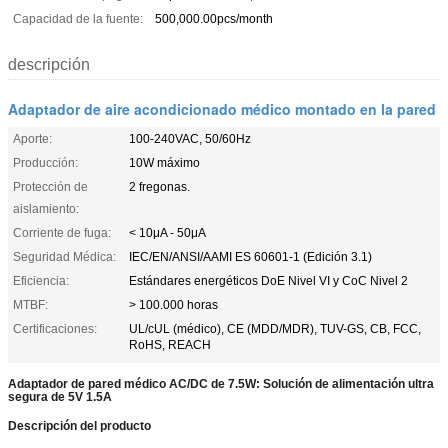
Capacidad de la fuente:
500,000.00pcs/month
descripción
Adaptador de aire acondicionado médico montado en la pared
Aporte:
100-240VAC, 50/60Hz
Producción:
10W máximo
Protección de
2 fregonas.
aislamiento:
Corriente de fuga:
< 10μA - 50μA
Seguridad Médica:
IEC/EN/ANSI/AAMI ES 60601-1 (Edición 3.1)
Eficiencia:
Estándares energéticos DoE Nivel VI y CoC Nivel 2
MTBF:
> 100.000 horas
Certificaciones:
UL/cUL (médico), CE (MDD/MDR), TUV-GS, CB, FCC,
RoHS, REACH
Adaptador de pared médico AC/DC de 7.5W: Solución de alimentación ultra
segura de 5V 1.5A
Descripción del producto