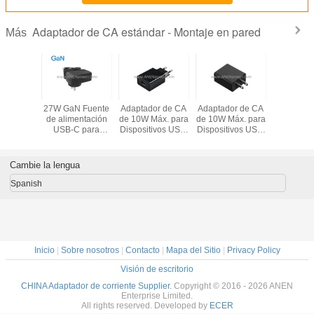
Adaptador de CA estándar - Montaje en pared
Más
dor de
27W GaN Fuente
Adaptador de CA
Adaptador de CA
Adaptad
e alterna
de alimentación
de 10W Máx. para
de 10W Máx. para
corriente 
N USB-C
USB-C para
Dispositivos USB,
Dispositivos USB,
del palad
pberry Pi
Raspberry Pi 5,
5V 1A / 5V 2A con
5V 1A / 5V 2A con
GaN USB-
 Voltage
5.1V 5A
Diseño Compacto
Diseño Compacto
Raspberry
12V 15V
Adaptador de CA
de Fuente de
de Fuente de
diseño c
Cambie la lengua
nte de
de alta eficiencia
Alimentación
Alimentación
de carga 
tación
Cargador rápido
de la fue
Spanish
de viaje
compacto
alimentac
5.1V
Inicio
|
Sobre nosotros
|
Contacto
|
Mapa del Sitio
|
Privacy Policy
Visión de escritorio
CHINA Adaptador de corriente Supplier.
Copyright © 2016 - 2026 ANEN
Enterprise Limited.
All rights reserved. Developed by
ECER