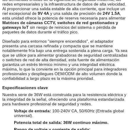
redes empresariales y la infraestructura de datos de alta velocidad.
Al proporcionar una salida estable de alta corriente, que incluye un
riel excepcional de
9V 4A
y una salida de precisión de
24V 1.5A
,
esta unidad ofrece la potencia de reserva necesaria para alimentar
Matrices de cámaras CCTV, switches de red gestionados y
gateways IoT
sin riesgo de reinicios del sistema o pérdida de
paquetes de datos durante el tráfico pico.
Diseñado para entornos "siempre encendidos", el adaptador
presenta una carcasa refinada y compacta que se mantiene
notablemente fría bajo una entrega sostenida a plena carga. Ya sea
que se utilice para alimentar grabadoras de seguridad centralizadas
o switches de red de alta densidad, esta fuente de alimentación
garantiza un estrés térmico mínimo y una integridad eléctrica
máxima, lo que la convierte en la opción principal para integradores
profesionales y despliegues OEM/ODM de alto volumen donde la
confiabilidad a largo plazo es la máxima prioridad.
Especificaciones clave
Nuestra serie de 36W está construida para la resistencia eléctrica y
la integridad de la señal, ofreciendo una plataforma estandarizada
para hardware profesional de seguridad y redes.
Voltaje de entrada:
100-240V CA, 50/60Hz (Entrada global
universal).
Potencia total de salida:
36W continuo máximo.
Rango de voltaje y corriente de salida: