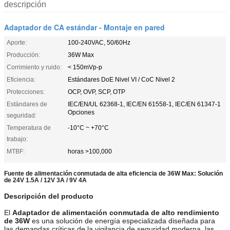
descripción
Adaptador de CA estándar - Montaje en pared
Aporte:
100-240VAC, 50/60Hz
Producción:
36W Max
Corrimiento y ruido:
< 150mVp-p
Eficiencia:
Estándares DoE Nivel VI / CoC Nivel 2
Protecciones:
OCP, OVP, SCP, OTP
Estándares de
IEC/EN/UL 62368-1, IEC/EN 61558-1, IEC/EN 61347-1
Opciones
seguridad:
Temperatura de
-10°C ~ +70°C
trabajo:
MTBF:
horas >100,000
Fuente de alimentación conmutada de alta eficiencia de 36W Max: Solución
de 24V 1.5A / 12V 3A / 9V 4A
Descripción del producto
El
Adaptador de alimentación conmutada de alto rendimiento
de 36W
es una solución de energía especializada diseñada para
las demandas críticas de la vigilancia de seguridad moderna, las