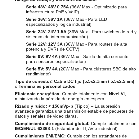
Serie 48V:
48V 0.75A
(36W Max - Optimizado para
infraestructura PoE y VoIP)
Serie 36V:
36V 1A
(36W Max - Para LED
especializados y lógica industrial)
Serie 24V:
24V 1.5A
(36W Max - Para switches de red y
sistemas de intercomunicación)
Serie 12V:
12V 3A
(36W Max - Para routers de alta
potencia y DVRs de CCTV)
Serie 9V:
9V 4A
(36W Max - Salida de alta corriente
para sensores especializados)
Serie 5V:
5V 4A
(20W Max - Para clústeres SBC de alto
rendimiento)
Tipo de conector:
Cable DC fijo (5.5x2.1mm / 5.5x2.5mm)
o
Terminales personalizados
.
Eficiencia energética:
Cumple totalmente con
Nivel VI
,
minimizando la pérdida de energía en espera.
Rizado y ruido:
< 150mVp-p
(Típico) – La supresión
avanzada garantiza una transmisión estable de paquetes de
datos y señales de video claras.
Cumplimiento de seguridad global:
Cumple totalmente con
IEC/EN/UL 62368-1
(Estándar de TI, AV e industrial).
Cumplimiento EMI/EMC:
Cumple con los estándares de