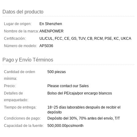
Datos del producto
Lugar de origen:
En Shenzhen
Nombre de la marca:
ANENPOWER
Certificación:
UL/CUL, FCC, CE, GS, TUV, CB, RCM, PSE, KC, UKCA
Número de modelo:
APS036
Pago y Envío Términos
Cantidad de orden
500 piezas
mínima:
Precio:
Please contact our Sales
Detalles de
Bolso del PE/caja/por encargo blancos
empaquetado:
Tiempo de entrega:
18~25 días laborables después de recibir el
depósito
Condiciones de pago:
Depósito del 30%, 70% antes del envío, T/T
Capacidad de la fuente:
500,000.00pcs/month