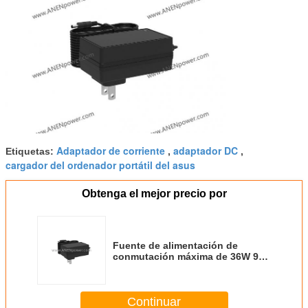
Adaptador de corriente
adaptador DC
Etiquetas:
,
,
cargador del ordenador portátil del asus
Obtenga el mejor precio por
Fuente de alimentación de
conmutación máxima de 36W 9V
4A, 24V 1.5A para cámaras de
circuito cerrado y conmutadores
de red
Continuar