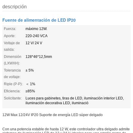
descripción
Fuente de alimentación de LED IP20
Fuerza:
máximo 12W.
Aporte:
220-240 VCA
Voltaje de
12 V/ 24 V
salida:
Dimensión
128*46*12,5mm
(LXWXH):
Tolerancia
± 5%
de voltaje:
Riple (P-P):
＜ 1%
Eficiencia:
≥85%
Solicitante:
Luces para gabinetes, tiras de LED, iluminación interior LED,
iluminación decorativa LED, iluminació
12W Max 12/24V IP20 Suporte de energía LED súper delgado
Con una potencia estable de hasta 12 W, este controlador ultra delgado admite