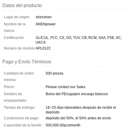
Datos del producto
Lugar de origen:
shenzhen
Nombre de la
ANENpower
marca:
Certificación:
UL/CUL, FCC, CE, GS, TUV, CB, RCM, SAA, PSE, KC,
UKCA
Número de modelo:
APL012C
Pago y Envío Términos
Cantidad de orden
500 piezas
mínima:
Precio:
Please contact our Sales
Detalles de
Bolso del PE/caja/por encargo blancos
empaquetado:
Tiempo de entrega:
18~25 días laborables después de recibir el
depósito
Condiciones de pago:
depósito del 50%, el 50% antes de envío
Capacidad de la fuente:
500,000.00pcs/month