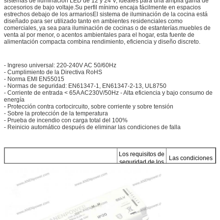
sistemas de iluminación LED de 12 y 24 V, ideales para una amplia gama de
accesorios de bajo voltaje.Su perfil mínimo encaja fácilmente en espacios
estrechos debajo de los armariosEl sistema de iluminación de la cocina está
diseñado para ser utilizado tanto en ambientes residenciales como
comerciales, ya sea para iluminación de cocinas o de estanterías.muebles de
venta al por menor, o acentos ambientales para el hogar, esta fuente de
alimentación compacta combina rendimiento, eficiencia y diseño discreto.
- Ingreso universal: 220-240V AC 50/60Hz
- Cumplimiento de la Directiva RoHS
- Norma EMI EN55015
- Normas de seguridad: EN61347-1, EN61347-2-13, UL8750
- Corriente de entrada < 65A AC230V/50Hz - Alta eficiencia y bajo consumo de
energía
- Protección contra cortocircuito, sobre corriente y sobre tensión
- Sobre la protección de la temperatura
- Prueba de incendio con carga total del 100%
- Reinicio automático después de eliminar las condiciones de falla
Los requisitos de
Las condiciones
seguridad de los
de los requisitos
equipos de
de seguridad de
Las especificaciones del modelo.
seguridad
los vehículos
-
deberán
2400500 - ¿Qué
cumplirse en
es eso?
todos los casos.
El valor de las emisiones de CO2 es
Voltado de entrada:
el siguiente: