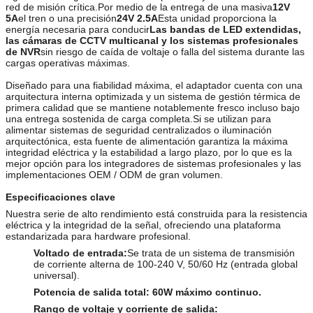
red de misión crítica.Por medio de la entrega de una masiva
12V
5A
el tren o una precisión
24V 2.5A
Esta unidad proporciona la
energía necesaria para conducir
Las bandas de LED extendidas,
las cámaras de CCTV multicanal y los sistemas profesionales
de NVR
sin riesgo de caída de voltaje o falla del sistema durante las
cargas operativas máximas.
Diseñado para una fiabilidad máxima, el adaptador cuenta con una
arquitectura interna optimizada y un sistema de gestión térmica de
primera calidad que se mantiene notablemente fresco incluso bajo
una entrega sostenida de carga completa.Si se utilizan para
alimentar sistemas de seguridad centralizados o iluminación
arquitectónica, esta fuente de alimentación garantiza la máxima
integridad eléctrica y la estabilidad a largo plazo, por lo que es la
mejor opción para los integradores de sistemas profesionales y las
implementaciones OEM / ODM de gran volumen.
Especificaciones clave
Nuestra serie de alto rendimiento está construida para la resistencia
eléctrica y la integridad de la señal, ofreciendo una plataforma
estandarizada para hardware profesional.
Voltado de entrada:
Se trata de un sistema de transmisión
de corriente alterna de 100-240 V, 50/60 Hz (entrada global
universal).
Potencia de salida total:
60W máximo continuo.
Rango de voltaje y corriente de salida: