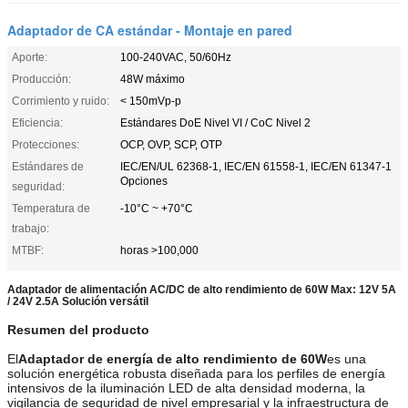
Adaptador de CA estándar - Montaje en pared
Aporte:
100-240VAC, 50/60Hz
Producción:
48W máximo
Corrimiento y ruido:
< 150mVp-p
Eficiencia:
Estándares DoE Nivel VI / CoC Nivel 2
Protecciones:
OCP, OVP, SCP, OTP
Estándares de
IEC/EN/UL 62368-1, IEC/EN 61558-1, IEC/EN 61347-1
Opciones
seguridad:
Temperatura de
-10°C ~ +70°C
trabajo:
MTBF:
horas >100,000
Adaptador de alimentación AC/DC de alto rendimiento de 60W Max: 12V 5A
/ 24V 2.5A Solución versátil
Resumen del producto
El
Adaptador de energía de alto rendimiento de 60W
es una
solución energética robusta diseñada para los perfiles de energía
intensivos de la iluminación LED de alta densidad moderna, la
vigilancia de seguridad de nivel empresarial y la infraestructura de