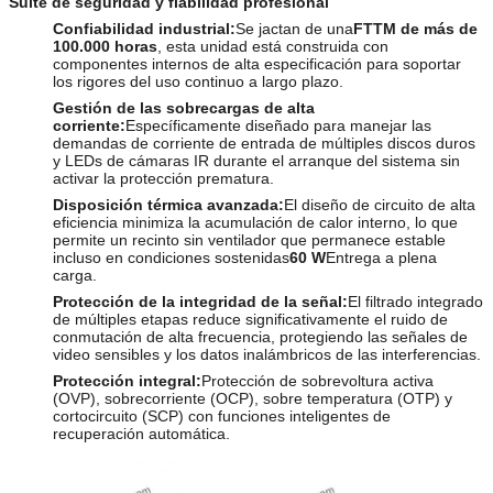
Suite de seguridad y fiabilidad profesional
Confiabilidad industrial:
Se jactan de una
FTTM de más de
100.000 horas
, esta unidad está construida con
componentes internos de alta especificación para soportar
los rigores del uso continuo a largo plazo.
Gestión de las sobrecargas de alta
corriente:
Específicamente diseñado para manejar las
demandas de corriente de entrada de múltiples discos duros
y LEDs de cámaras IR durante el arranque del sistema sin
activar la protección prematura.
Disposición térmica avanzada:
El diseño de circuito de alta
eficiencia minimiza la acumulación de calor interno, lo que
permite un recinto sin ventilador que permanece estable
incluso en condiciones sostenidas
60 W
Entrega a plena
carga.
Protección de la integridad de la señal:
El filtrado integrado
de múltiples etapas reduce significativamente el ruido de
conmutación de alta frecuencia, protegiendo las señales de
video sensibles y los datos inalámbricos de las interferencias.
Protección integral:
Protección de sobrevoltura activa
(OVP), sobrecorriente (OCP), sobre temperatura (OTP) y
cortocircuito (SCP) con funciones inteligentes de
recuperación automática.