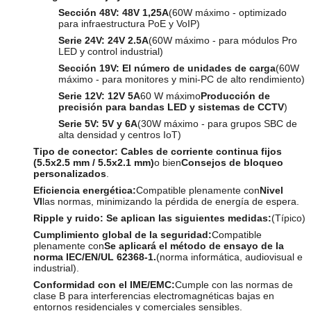
Sección 48V:
48V 1,25A
(60W máximo - optimizado
para infraestructura PoE y VoIP)
Serie 24V:
24V 2.5A
(60W máximo - para módulos Pro
LED y control industrial)
Sección 19V:
El número de unidades de carga
(60W
máximo - para monitores y mini-PC de alto rendimiento)
Serie 12V:
12V 5A
60 W máximo
Producción de
precisión para bandas LED y sistemas de CCTV
)
Serie 5V:
5V y 6A
(30W máximo - para grupos SBC de
alta densidad y centros IoT)
Tipo de conector:
Cables de corriente continua fijos
(5.5x2.5 mm / 5.5x2.1 mm)
o bien
Consejos de bloqueo
personalizados
.
Eficiencia energética:
Compatible plenamente con
Nivel
VI
las normas, minimizando la pérdida de energía de espera.
Ripple y ruido:
Se aplican las siguientes medidas:
(Típico)
Cumplimiento global de la seguridad:
Compatible
plenamente con
Se aplicará el método de ensayo de la
norma IEC/EN/UL 62368-1.
(norma informática, audiovisual e
industrial).
Conformidad con el IME/EMC:
Cumple con las normas de
clase B para interferencias electromagnéticas bajas en
entornos residenciales y comerciales sensibles.