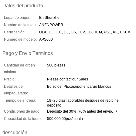
Datos del producto
Lugar de origen:
En Shenzhen
Nombre de la marca:
ANENPOWER
Certificación:
UL/CUL, FCC, CE, GS, TUV, CB, RCM, PSE, KC, UKCA
Número de modelo:
APS060
Pago y Envío Términos
Cantidad de orden
500 piezas
mínima:
Precio:
Please contact our Sales
Detalles de
Bolso del PE/caja/por encargo blancos
empaquetado:
Tiempo de entrega:
18~25 días laborables después de recibir el
depósito
Condiciones de pago:
Depósito del 30%, 70% antes del envío, T/T
Capacidad de la fuente:
500,000.00pcs/month
descripción