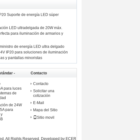
P20 Suporte de energía LED súper
ación LED ultradelgada de 20W máx.
fecta para iluminación de armarios y
ministro de energía LED ultra delgado
V IP20 para soluciones de iluminación
nas y pantallas minoristas
tándar -
Contacto
e
Contacto
6A para luces
Solicitar una
stemas de
cotización
idad
E-Mail
ación de 24W
.5A para
Mapa del Sitio
 y
Sitio movil
SB
ed. All Rights Reserved. Developed by
ECER