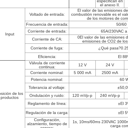
especifican en
el anexo II.
El valor de las emisiones 
Voltado de entrada:
combustión renovable es el va
de los motores de com
Frecuencia de entrada:
50/60
Corriente de entrada:
65A/230VAC a 
Input
0El valor de las emisiones d
Corriente de CA:
emisiones de CO2 de los 
Corriente de fuga:
¿Qué pasa?
0.2
Eficiencia:
El 8
Válvula de corriente
12 V
24 V
continua:
Corriente nominal:
5 000 mA
2500 mA
Potencia nominal:
60 
Tolerancia al voltaje:
±
50,
sición de los
Ondulación y ruido:
120 mVp-p
240 mVp-p
productos
Reglamento de línea:
±
El 
Regulación de la carga:
±
El 
Configuración,
1s, 10ms/60ms 230VAC 1000
alzamiento, tiempo de
carga co
espera: