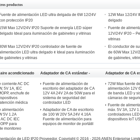
tros productos
Fuente de alimentación LED ultra delgada de 6W 12/24V
12W Max 12/24V I
con protección IP20
delgado
15W Max 12V/24V IP20 Suporte de energía LED súper
Fuente de aliment
delgado Ideal para iluminación de gabinetes y vitrinas
12V/24V IP20 – Per
vitrinas
30W Max 12V/24V IP20 controlador de fuente de
El conductor de su
alimentación LED ultra delgado ¢ Ideal para iluminación
de 60W Max 12V/24
de gabinetes y vitrinas
de gabinetes, vitri
aire acondicionado
Adaptador de CA estándar -
Adaptador de CA es
do en la pared
Escritorio
Montaje en pared
 corriente AC DC
Fuente de alimentación de
72W Max fuente d
, 5V 1A, IEC
escritorio del adaptador de CA
alimentación 12V 
MOPP, enchufe de
12V 4A 24V 2A de 50W para el
de banda LED y si
ispositivos
sistema de seguridad del
cámaras de segur
e atención médica
controlador LED
Fuente de aliment
 alimentación
Adaptador de CA de escritorio
máx. 5V 3A, 12V 1
W 5V 1.2A
de 100 W 20V 5A 24V 4.16A
controladores LED
n AC DC IEC
Fuente de alimentación para
dispositivos IoT U
MOPP para
equipos de monitor de portátil
 de monitoreo
mentación de LED IP20 Proveedor.
Copyright © 2016 - 2026 ANEN Enterprise Limit