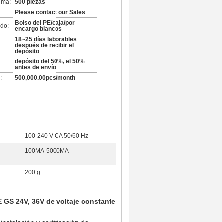
ima:
500 piezas
Please contact our Sales
Bolso del PE/caja/por
do:
encargo blancos
18~25 días laborables
después de recibir el
depósito
depósito del 50%, el 50%
antes de envío
:
500,000.00pcs/month
100-240 V CA 50/60 Hz
100MA-5000MA
200 g
 GS 24V, 36V de voltaje constante