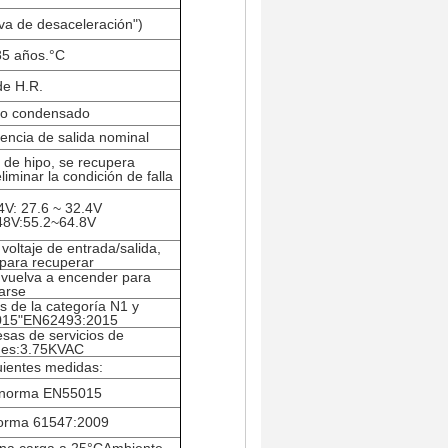
rva de desaceleración")
85 años.
°C
de H.R.
no condensado
ncia de salida nominal
 de hipo, se recupera
minar la condición de falla
4V: 27.6 ~ 32.4V
48V
:
55.2~64.8V
voltaje de entrada/salida,
 para recuperar
, vuelva a encender para
arse
s de la categoría N1 y
015"EN62493:2015
esas de servicios de
nes:3.75KVAC
uientes medidas:
a norma EN55015
norma 61547:2009