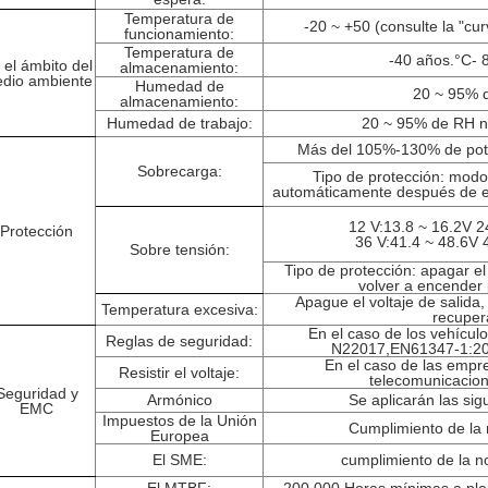
Temperatura de
-20 ~ +50 (consulte la "cu
funcionamiento:
Temperatura de
-40 años.
°C
- 
 el ámbito del
almacenamiento:
dio ambiente
Humedad de
20 ~ 95% 
almacenamiento:
Humedad de trabajo:
20 ~ 95% de RH 
Más del 105%-130% de pote
Sobrecarga:
Tipo de protección: modo
automáticamente después de eli
12 V:13.8 ~ 16.2V 2
Protección
36 V:41.4 ~ 48.6V 
Sobre tensión:
Tipo de protección: apagar el 
volver a encender
Apague el voltaje de salida
Temperatura excesiva
:
recuper
En el caso de los vehículo
Reglas de seguridad:
N22017,EN61347-1:2
En el caso de las empr
Resistir el voltaje:
telecomunicacio
Seguridad y
Armónico
Se aplicarán las sig
EMC
Impuestos de la Unión
Cumplimiento de l
Europea
El SME
:
cumplimiento de la 