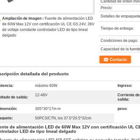
Cantidad de orden mín
Precio:
Detalles de empaqueta
Ampliación de imagen :
Fuente de alimentación LED
de 60W Max 12V con certificación UL CE GS 24V, 36V
Tiempo de entrega:
de voltaje constante controlador LED de tipo lineal
delgado
Condiciones de pago:
Capacidad de la fuente
Contacto
scripción detallada del producto
otencia:
máximo 60W.
Ingreso:
12-48V
Corriente de
oltado de salida:
salida:
imensión:
305*30*17m m
peso:
aquete:
50PCS/CTN, los 37.5*20.5*32cm
ente de alimentación LED de 60W Max 12V con certificación UL CE
trolador LED de tipo lineal delgado