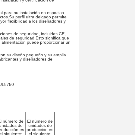
stalación y certificación de
l para su instalación en espacios
os.Su perfil ultra delgado permite
yor flexibilidad a los diseñadores y
ciones de seguridad, incluidas CE,
ales de seguridad.Esto significa que
de alimentación puede proporcionar un
con su diseño pequeño y su amplia
 fabricantes y diseñadores de
 UL8750
El número de
El número de
unidades de
unidades de
roducción es
producción es
el siguiente:
el siguiente: