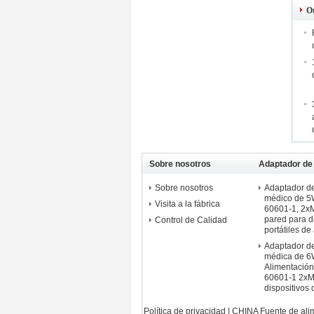
O
Sobre nosotros
Adaptador de 
médico monta
Sobre nosotros
Adaptador de
médico de 5W
Visita a la fábrica
60601-1, 2x
pared para d
Control de Calidad
portátiles d
Adaptador de
médica de 6
Alimentació
60601-1 2x
dispositivos
Política de privacidad
|
CHINA Fuente de ali