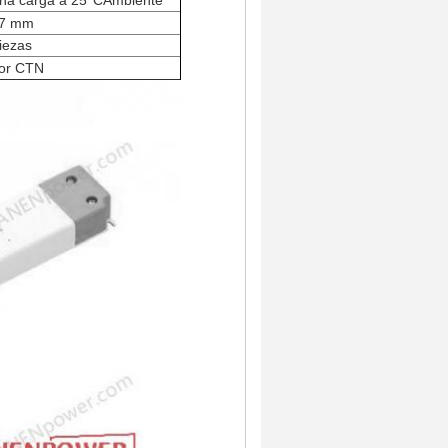
na carga a 25
°C
Ambiente
17 mm
iezas
or CTN