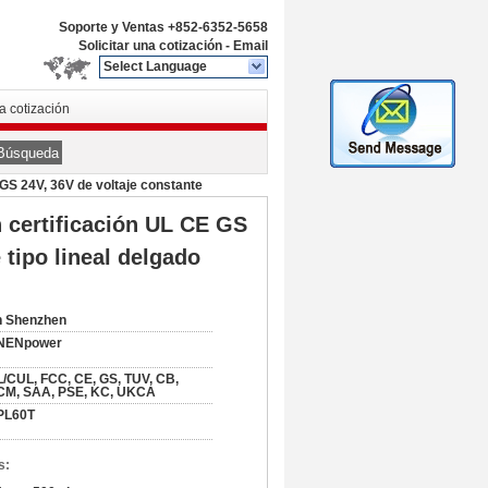
Soporte y Ventas
+852-6352-5658
Solicitar una cotización
-
Email
Select Language
na cotización
Búsqueda
GS 24V, 36V de voltaje constante
 certificación UL CE GS
 tipo lineal delgado
n Shenzhen
NENpower
/CUL, FCC, CE, GS, TUV, CB,
CM, SAA, PSE, KC, UKCA
PL60T
s: