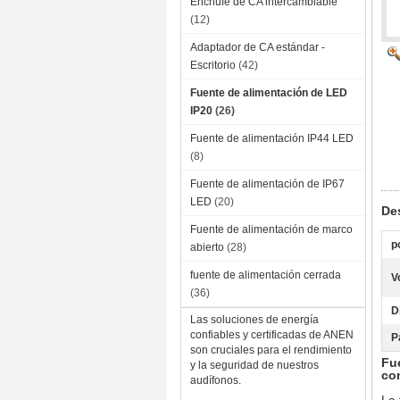
Enchufe de CA intercambiable
(12)
Adaptador de CA estándar -
Escritorio
(42)
Fuente de alimentación de LED
IP20
(26)
Fuente de alimentación IP44 LED
(8)
Fuente de alimentación de IP67
LED
(20)
De
Fuente de alimentación de marco
p
abierto
(28)
fuente de alimentación cerrada
V
(36)
D
Las soluciones de energía
confiables y certificadas de ANEN
P
son cruciales para el rendimiento
Fu
y la seguridad de nuestros
con
audífonos.