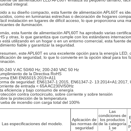
fuente de alimentación LED APL60T enfatiza su pequeño tamaño, fácil in
uridad integral.
ido a su diseño compacto, esta fuente de alimentación APL60T es idea
ucidos, como en luminarias estrechas o decoración de hogares compact
fácil instalación en lugares de difícil acceso, lo que proporciona una ma
ricantes de iluminación.
más, esta fuente de alimentación APL60T ha aprobado varias certifica
S y otras, lo que garantiza que cumple con los estándares internacion
lo está utilizando en un hogar o en un entorno comercial, esta fuente 
dimiento fiable y garantizar la seguridad.
resumen, este APL60T es una excelente opción para la energía LED, 
tificación de seguridad, lo que lo convierte en la opción ideal para los
minación.
00-240 V AC 50/60 Hz; 200-240 VAC 50 Hz
umplimiento de la Directiva RoHS
Norma EMI EN55015:2019+A11
Norma de seguridad: EN61347-1:2015, EN61347-2- 13:2014+A1:2017,
orriente de entrada < 65A AC230V/50Hz
lta eficiencia y bajo consumo de energía
rotección contra cortocircuito, sobre corriente y sobre tensión
obre la protección de la temperatura
rueba de incendio con carga total del 100%
Las
condiciones de
Aplicación de
los productos
Las especificaciones del modelo.
las normas de
de la categoría
p
seguridad
1 se