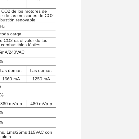
de CO2 de los motores de
lor de las emisiones de CO2
bustión renovable.
 Hz
toda carga
e CO2 es el valor de las
combustibles fósiles.
5mA/240VAC
8%
Las demás:
Las demás:
1660 mA
1250 mA
W
0%
360 mVp-p
480 mVp-p
3%
5%
ms, 1ms/25ms 115VAC con
mpleta