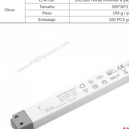
El MTBF:
200,000 Horas mínimas a ple
Tamaño:
305*30*
Otros
Peso:
150 g / p
Embalaje:
100 PCS p