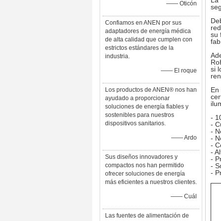
La 
—— Oticón
seg
Deb
Confiamos en ANEN por sus
red
adaptadores de energía médica
su 
de alta calidad que cumplen con
fab
estrictos estándares de la
Ade
industria.
RoH
si 
—— El roque
ren
En 
Los productos de ANEN® nos han
cer
ayudado a proporcionar
ilu
soluciones de energía fiables y
sostenibles para nuestros
- 1
dispositivos sanitarios.
- C
- 
—— Ardo
- 
- C
- A
Sus diseños innovadores y
- P
compactos nos han permitido
- S
- P
ofrecer soluciones de energía
más eficientes a nuestros clientes.
—— Cuál
Las fuentes de alimentación de