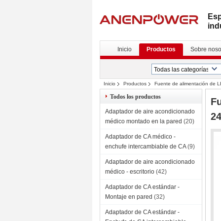
Esp
ind
Inicio
Productos
Sobre noso
Inicio
Productos
Fuente de alimentación de 
controlador LED de tipo lineal delgado
Todos los productos
Fu
Adaptador de aire acondicionado
24
médico montado en la pared
(20)
Adaptador de CA médico -
enchufe intercambiable de CA
(9)
Adaptador de aire acondicionado
médico - escritorio
(42)
Adaptador de CA estándar -
Montaje en pared
(32)
Adaptador de CA estándar -