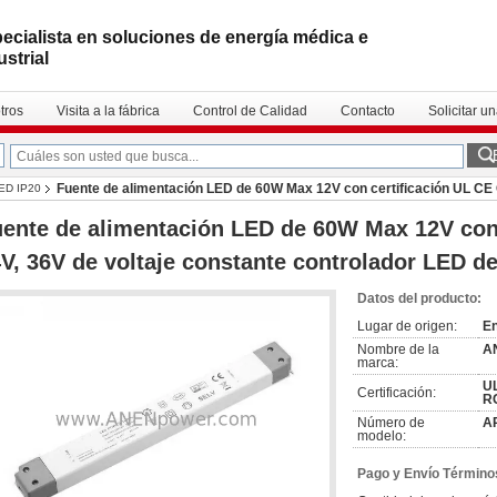
ecialista en soluciones de energía médica e
ustrial
tros
Visita a la fábrica
Control de Calidad
Contacto
Solicitar u
Fuente de alimentación LED de 60W Max 12V con certificación UL CE 
LED IP20
ente de alimentación LED de 60W Max 12V con
V, 36V de voltaje constante controlador LED de
Datos del producto:
Lugar de origen:
E
Nombre de la
A
marca:
UL
Certificación:
R
Número de
A
modelo:
Pago y Envío Término