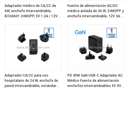
Adaptador médico de CA/CC de
Fuente de alimentación AC/DC
6W, enchufe intercambiable,
médica aislada de 36 W, 2×MOPP y
IEC60601 2×MOPP, 5V 1.2A / 12V
enchufe intercambiable, 12V 3A /
0.5A Baja fuga
24V 1.5A
Adaptador CA/CC para uso
PD 45W GaN USB-C Adaptador AC
hospitalario de 24 W, enchufe de
Médico Fuente de alimentación
pared intercambiable, estándar
enchufes intercambiables 5V 9V
IEC60601 de alta eficiencia, salida
12V 15V 20V Salida de múltiples
estable de 12 V 2 A/24 V 1 A
voltajes