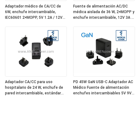
Adaptador médico de CA/CC de
Fuente de alimentación AC/DC
6W, enchufe intercambiable,
médica aislada de 36 W, 2×MOPP y
IEC60601 2×MOPP, 5V 1.2A / 12V
enchufe intercambiable, 12V 3A /
0.5A Baja fuga
24V 1.5A
Adaptador CA/CC para uso
PD 45W GaN USB-C Adaptador AC
hospitalario de 24 W, enchufe de
Médico Fuente de alimentación
pared intercambiable, estándar
enchufes intercambiables 5V 9V
IEC60601 de alta eficiencia, salida
12V 15V 20V Salida de múltiples
estable de 12 V 2 A/24 V 1 A
voltajes