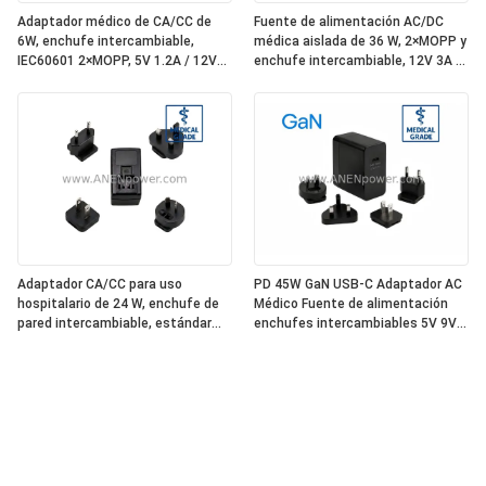
Adaptador médico de CA/CC de
Fuente de alimentación AC/DC
6W, enchufe intercambiable,
médica aislada de 36 W, 2×MOPP y
IEC60601 2×MOPP, 5V 1.2A / 12V
enchufe intercambiable, 12V 3A /
0.5A Baja fuga
24V 1.5A
Adaptador CA/CC para uso
PD 45W GaN USB-C Adaptador AC
hospitalario de 24 W, enchufe de
Médico Fuente de alimentación
pared intercambiable, estándar
enchufes intercambiables 5V 9V
IEC60601 de alta eficiencia, salida
12V 15V 20V Salida de múltiples
estable de 12 V 2 A/24 V 1 A
voltajes