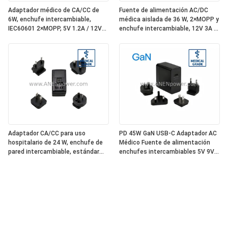
Adaptador médico de CA/CC de
Fuente de alimentación AC/DC
6W, enchufe intercambiable,
médica aislada de 36 W, 2×MOPP y
IEC60601 2×MOPP, 5V 1.2A / 12V
enchufe intercambiable, 12V 3A /
0.5A Baja fuga
24V 1.5A
Adaptador CA/CC para uso
PD 45W GaN USB-C Adaptador AC
hospitalario de 24 W, enchufe de
Médico Fuente de alimentación
pared intercambiable, estándar
enchufes intercambiables 5V 9V
IEC60601 de alta eficiencia, salida
12V 15V 20V Salida de múltiples
estable de 12 V 2 A/24 V 1 A
voltajes