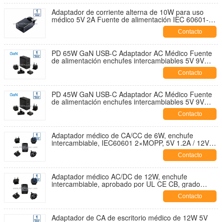
Adaptador de corriente alterna de 10W para uso
médico 5V 2A Fuente de alimentación IEC 60601-1
2xMOPP para electrónica sanitaria
Contacto
PD 65W GaN USB-C Adaptador AC Médico Fuente
de alimentación enchufes intercambiables 5V 9V
12V 15V 20V Salida de múltiples voltajes
Contacto
PD 45W GaN USB-C Adaptador AC Médico Fuente
de alimentación enchufes intercambiables 5V 9V
12V 15V 20V Salida de múltiples voltajes
Contacto
Adaptador médico de CA/CC de 6W, enchufe
intercambiable, IEC60601 2×MOPP, 5V 1.2A / 12V
0.5A Baja fuga
Contacto
Adaptador médico AC/DC de 12W, enchufe
intercambiable, aprobado por UL CE CB, grado
médico aislado de 5V 2.4A / 12V 1A / 24V 0.5A
Contacto
Adaptador de CA de escritorio médico de 12W 5V