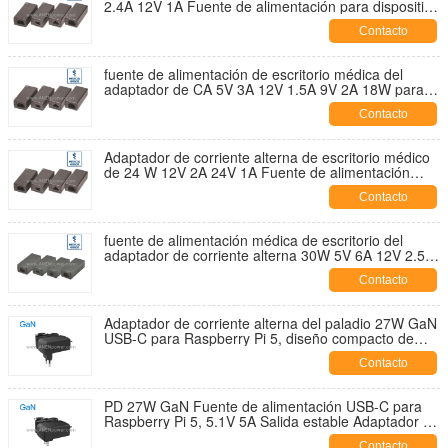
2.4A 12V 1A Fuente de alimentación para dispositivo
médico portátil
Contacto
fuente de alimentación de escritorio médica del
adaptador de CA 5V 3A 12V 1.5A 9V 2A 18W para el
dispositivo médico del sensor
Contacto
Adaptador de corriente alterna de escritorio médico
de 24 W 12V 2A 24V 1A Fuente de alimentación
para equipos de monitoreo de pacientes
Contacto
fuente de alimentación médica de escritorio del
adaptador de corriente alterna 30W 5V 6A 12V 2.5A
para el dispositivo de diagnóstico
Contacto
Adaptador de corriente alterna del paladio 27W GaN
USB-C para Raspberry Pi 5, diseño compacto de
carga rápida de la fuente de alimentación de 5.1V
Contacto
5A
PD 27W GaN Fuente de alimentación USB-C para
Raspberry Pi 5, 5.1V 5A Salida estable Adaptador de
CA Cargador portátil
Contacto